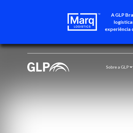
A GLP Bra
logístic
experiência 
Sobre a GLP