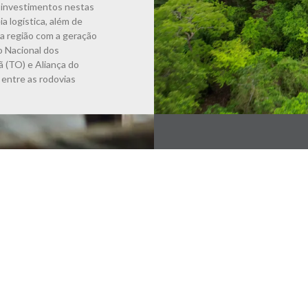
s investimentos nestas
a logística, além de
a região com a geração
 Nacional dos
 (TO) e Aliança do
 entre as rodovias
Tecnologia
Ecossistem
No Brasil, realizamos i
logística: a Clique Retir
operação de “smart locke