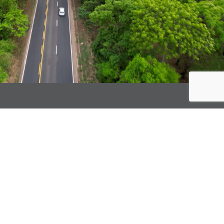
 e Inovações no
a de Logística
nvestimento em uma empresa de tecnologia no ecossistema de
e (www.cliqueretire.com.br) que é a empresa brasileira líder na
rs” no país que oferece soluções usadas para a logística de