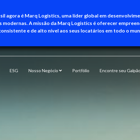
sil agora é Marq Logistics, uma líder global em desenvolvim
as modernas. A missão da Marq Logistics é oferecer empree
consistente e de alto nível aos seus locatários em todo o mu
ESG
Nosso Negócio
Portfólio
Encontre seu Galpã