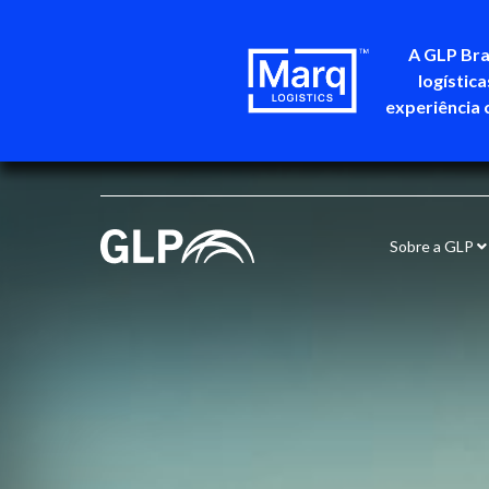
A GLP Bra
logístic
experiência 
Sobre a GLP