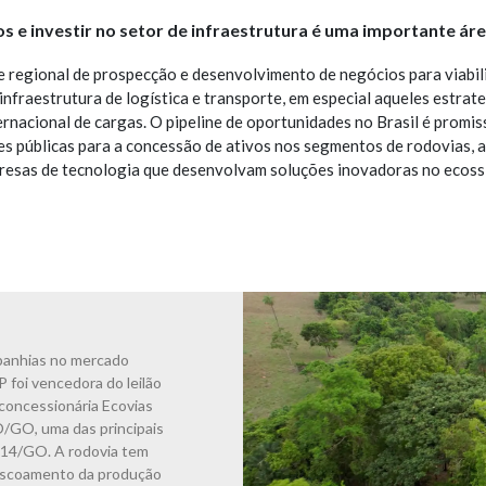
 e investir no setor de infraestrutura é uma importante ár
 regional de prospecção e desenvolvimento de negócios para viabili
 infraestrutura de logística e transporte, em especial aqueles estr
rnacional de cargas. O pipeline de oportunidades no Brasil é promi
ões públicas para a concessão de ativos nos segmentos de rodovias,
esas de tecnologia que desenvolvam soluções inovadoras no ecossi
panhias no mercado
P foi vencedora do leilão
 concessionária Ecovias
/GO, uma das principais
/414/GO. A rodovia tem
 escoamento da produção