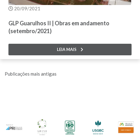
20/09/2021
GLP Guarulhos II | Obras em andamento
(setembro/2021)
LEIA MAIS
Navegação
Publicações mais antigas
por
posts