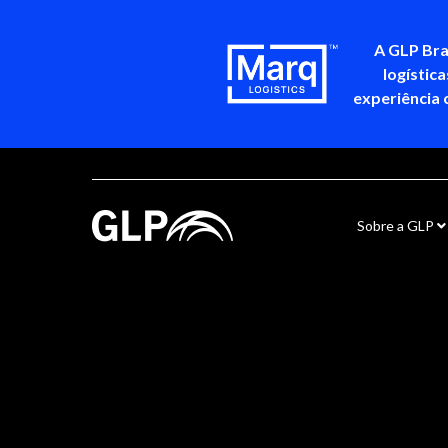
A GLP Bra
logístic
experiência 
Sobre a GLP