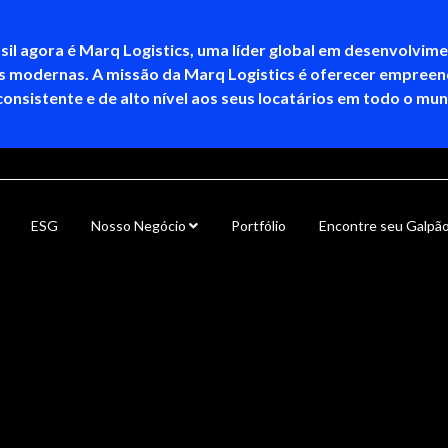
sil agora é Marq Logistics, uma líder global em desenvolvim
as modernas. A missão da Marq Logistics é oferecer empree
consistente e de alto nível aos seus locatários em todo o mu
ESG
Nosso Negócio
Portfólio
Encontre seu Galpã