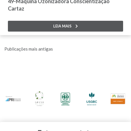
49-Maquina Ozonizadora Conscientização
Cartaz
LEIA MAIS
Navegação
Publicações mais antigas
por
posts