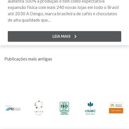
aumenta 500% a produção e tem como expectativa
expansão física com mais 240 novas lojas em todo o Brasil
até 2030 A Dengo, marca brasileira de cafés e chocolates
de alta qualidade que...
LEIA MAIS
Navegação
Publicações mais antigas
por
posts