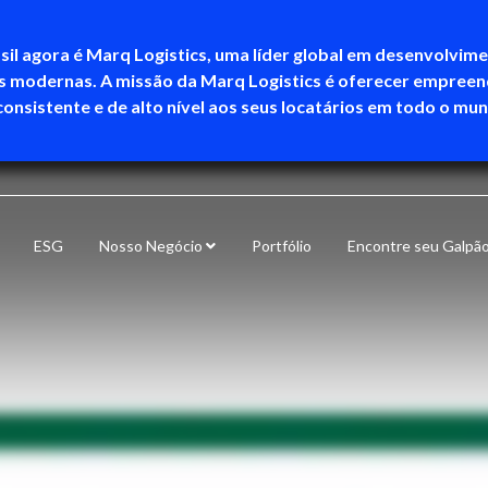
sil agora é Marq Logistics, uma líder global em desenvolvim
as modernas. A missão da Marq Logistics é oferecer empree
consistente e de alto nível aos seus locatários em todo o mu
ESG
Nosso Negócio
Portfólio
Encontre seu Galpã