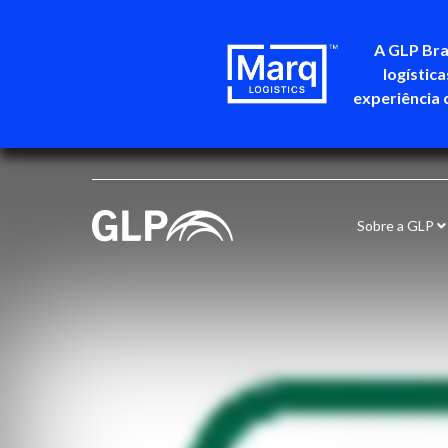
A GLP Bra
logístic
experiência 
Sobre a GLP