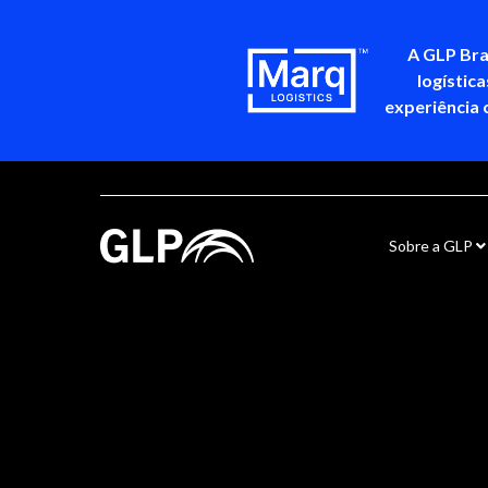
A GLP Bra
logístic
experiência 
Sobre a GLP