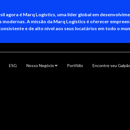
sil agora é Marq Logistics, uma líder global em desenvolvim
as modernas. A missão da Marq Logistics é oferecer empree
consistente e de alto nível aos seus locatários em todo o mu
ESG
Nosso Negócio
Portfólio
Encontre seu Galpã