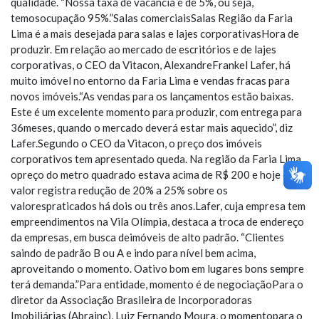
qualidade. “Nossa taxa de vacância é de 5%, ou seja,
temosocupação 95%.”Salas comerciaisSalas Região da Faria
Lima é a mais desejada para salas e lajes corporativasHora de
produzir. Em relação ao mercado de escritórios e de lajes
corporativas, o CEO da Vitacon, AlexandreFrankel Lafer, há
muito imóvel no entorno da Faria Lima e vendas fracas para
novos imóveis.“As vendas para os lançamentos estão baixas.
Este é um excelente momento para produzir, com entrega para
36meses, quando o mercado deverá estar mais aquecido”, diz
Lafer.Segundo o CEO da Vitacon, o preço dos imóveis
corporativos tem apresentado queda. Na região da Faria Lima,
opreço do metro quadrado estava acima de R$ 200 e hoje o
valor registra redução de 20% a 25% sobre os
valorespraticados há dois ou três anos.Lafer, cuja empresa tem
empreendimentos na Vila Olímpia, destaca a troca de endereço
da empresas, em busca deimóveis de alto padrão. “Clientes
saindo de padrão B ou A e indo para nível bem acima,
aproveitando o momento. Oativo bom em lugares bons sempre
terá demanda.”Para entidade, momento é de negociaçãoPara o
diretor da Associação Brasileira de Incorporadoras
Imobiliárias (Abrainc), Luiz Fernando Moura, o momentopara o