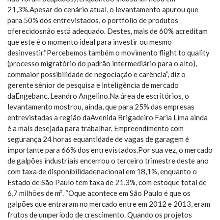
21,3%.Apesar do cenário atual, o levantamento apurou que
para 50% dos entrevistados, o portfólio de produtos
oferecidosnão está adequado. Destes, mais de 60% acreditam
que este é o momento ideal para investir ou mesmo
desinvestir.“Percebemos também o movimento flight to quality
(processo migratório do padrão intermediário para o alto),
commaior possibilidade de negociação e carência”, diz o
gerente sênior de pesquisa e inteligência de mercado
daEngebanc, Leandro Angelino.Na área de escritórios, o
levantamento mostrou, ainda, que para 25% das empresas
entrevistadas a região daAvenida Brigadeiro Faria Lima ainda
é a mais desejada para trabalhar. Empreendimento com
segurança 24 horas equantidade de vagas de garagem é
importante para 66% dos entrevistados.Por sua vez, o mercado
de galpões industriais encerrou o terceiro trimestre deste ano
com taxa de disponibilidadenacional em 18,1%, enquanto o
Estado de São Paulo tem taxa de 21,3%, com estoque total de
6,7 milhões de m². “Oque acontece em São Paulo é que os
galpões que entraram no mercado entre em 2012 e 2013, eram
frutos de umperíodo de crescimento. Quando os projetos