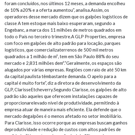
foram concluídos, nos últimos 12 meses, a demanda encolheu
de 10% a20% e a oferta aumentou”, analisa.Assim, os
operadores desse mercado dizem que os galpões logísticos de
classe A tem estoque mais baixo esuperaram, segundo a
Engebanc, a marca dos 11 milhões de metros quadrados em
todo o País no terceiro trimestre.A GLP Properties, empresa
com foco em galpões de alto padrão para locação, parques
logísticos, que comercializaterrenos de 500 mil metros
quadrados a 1 milhão de m², tem em São Paulo 88% do seu
mercado e 2,831 milhões dem².“Geralmente, os espaços são
alugados por várias empresas. Regiões com raio de até 50 km
da capital paulista têmbastante demanda. O apelo para a
capital é muito forte”, diz a diretora de desenvolvimento da
GLP, ClarisseEtcheverry.Segundo Clarisse, os galpões de alto
padrão são aqueles que oferecem instalações capazes de
proporcionarelevado nível de produtividade, permitindo à
empresa atuar de maneira mais eficiente. Ela defende que o
mercado degalpões é o menos afetado no setor imobiliário.
Para Clarisse, isso ocorre porque as empresas buscam ganhos
deprodutividade e redução de custos com altos padrões de