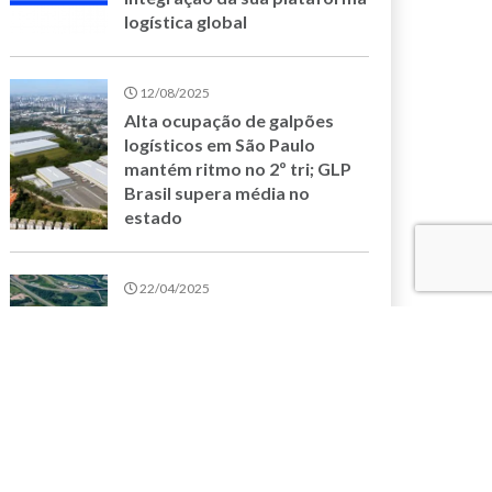
logística global
12/08/2025
Alta ocupação de galpões
logísticos em São Paulo
mantém ritmo no 2º tri; GLP
Brasil supera média no
estado
22/04/2025
GLP Brasil apresenta seu
novo empreendimento,
Guarulhos III, em realidade
aumentada na Intermodal
South America 2025
17/04/2025