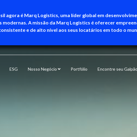
sil agora é Marq Logistics, uma líder global em desenvolvim
as modernas. A missão da Marq Logistics é oferecer empree
consistente e de alto nível aos seus locatários em todo o mu
ESG
Nosso Negócio
Portfólio
Encontre seu Galpã