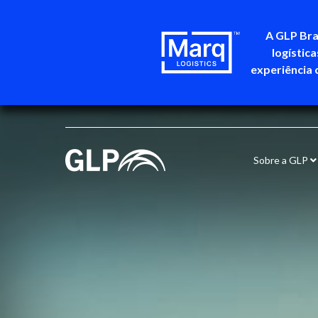
A GLP Bra
logístic
experiência 
Sobre a GLP