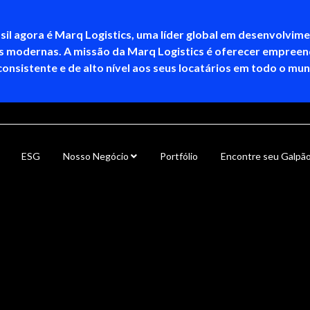
sil agora é Marq Logistics, uma líder global em desenvolvim
as modernas. A missão da Marq Logistics é oferecer empree
consistente e de alto nível aos seus locatários em todo o mu
ESG
Nosso Negócio
Portfólio
Encontre seu Galpã