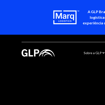
A GLP Bra
logístic
experiência 
Sobre a GLP