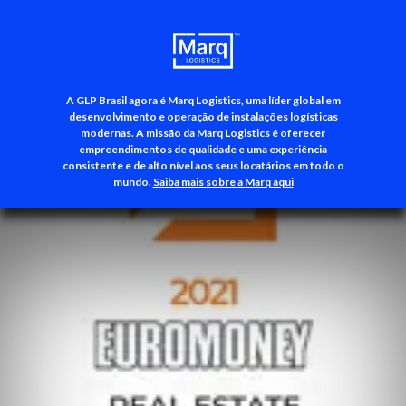
A GLP Brasil agora é Marq Logistics, uma líder global em
+55 (11) 3500-3700
desenvolvimento e operação de instalações logísticas
modernas. A missão da Marq Logistics é oferecer
empreendimentos de qualidade e uma experiência
consistente e de alto nível aos seus locatários em todo o
mundo.
Saiba mais sobre a Marq aqui