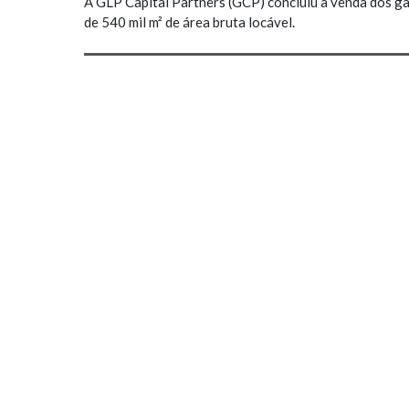
A GLP Capital Partners (GCP) concluiu a venda dos ga
de 540 mil m² de área bruta locável.