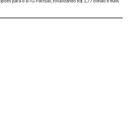
lpões para o BTG Pactual, totalizando R$ 1,77 bilhão e mais