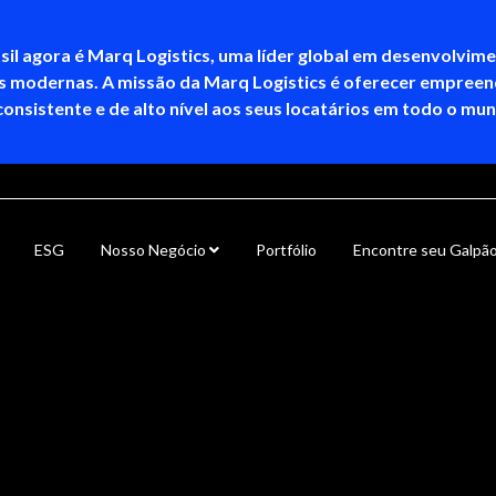
sil agora é Marq Logistics, uma líder global em desenvolvim
as modernas. A missão da Marq Logistics é oferecer empree
consistente e de alto nível aos seus locatários em todo o mu
ESG
Nosso Negócio
Portfólio
Encontre seu Galpã