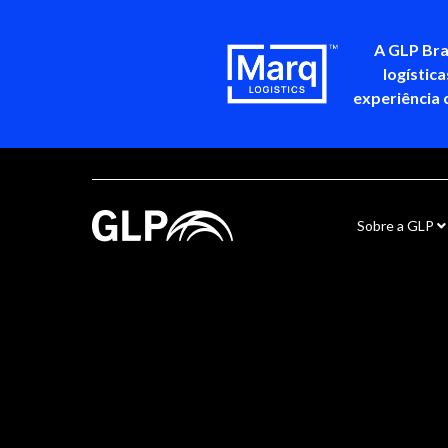
A GLP Bra
logístic
experiência 
Sobre a GLP