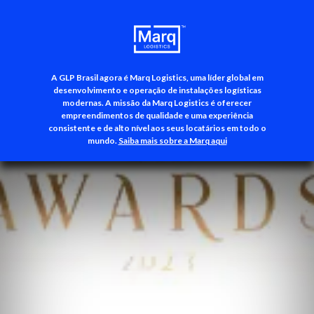
A GLP Brasil agora é Marq Logistics, uma líder global em
+55 (11) 3500-3700
desenvolvimento e operação de instalações logísticas
modernas. A missão da Marq Logistics é oferecer
empreendimentos de qualidade e uma experiência
consistente e de alto nível aos seus locatários em todo o
mundo.
Saiba mais sobre a Marq aqui