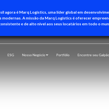
sil agora é Marq Logistics, uma líder global em desenvolvim
as modernas. A missão da Marq Logistics é oferecer empree
consistente e de alto nível aos seus locatários em todo o mu
ESG
Nosso Negócio
Portfólio
Encontre seu Galpã