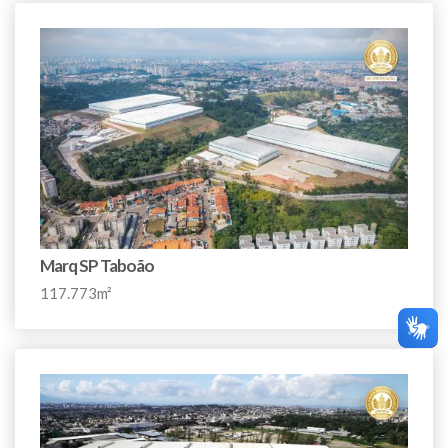
Marq SP Taboão
117.773m²