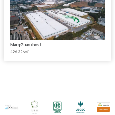
Marq Guarulhos I
426.326m²