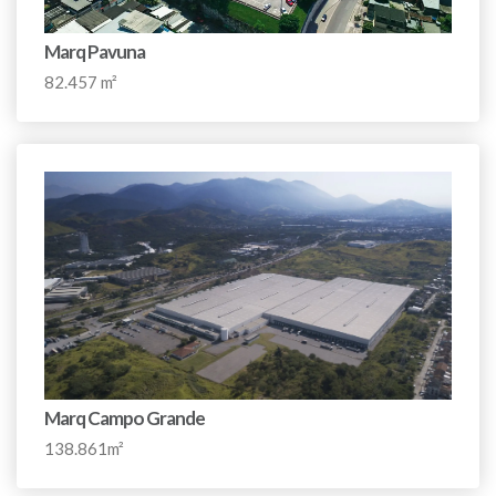
Marq Pavuna
82.457 m²
Marq Campo Grande
138.861m²