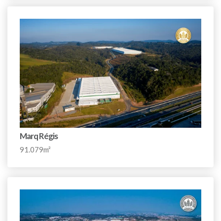
Marq Régis
91.079m²