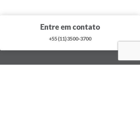
Entre em contato
+55 (11) 3500-3700
SOBRE A GLP
QUEM SOMOS
NOSSA CULTURA
POLÍTICA DA QUALIDADE
COMPLIANCE E RISCO
RECONHECIMENTO
LIDERANÇA