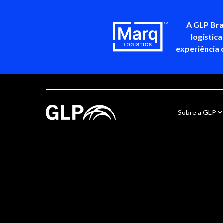
A GLP Bra
logístic
experiência 
Sobre a GLP