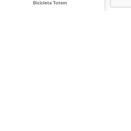
Bicicleta Totem
17/06/2024
54-Veiculos Eletricos
Conscientizacao Cartaz
MAIS GREEN PARK