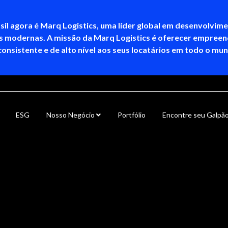
sil agora é Marq Logistics, uma líder global em desenvolvim
as modernas. A missão da Marq Logistics é oferecer empree
consistente e de alto nível aos seus locatários em todo o mu
ESG
Nosso Negócio
Portfólio
Encontre seu Galpã