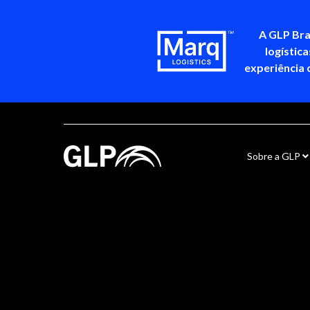
A GLP Bra
logístic
experiência 
Sobre a GLP