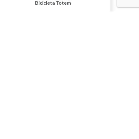
Bicicleta Totem
17/06/2024
54-Veiculos Eletricos
Conscientizacao Cartaz
MAIS GREEN PARK