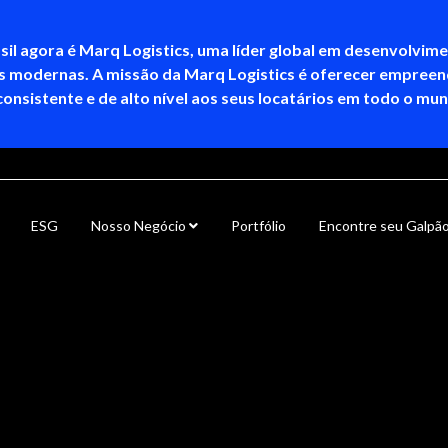
sil agora é Marq Logistics, uma líder global em desenvolvim
as modernas. A missão da Marq Logistics é oferecer empree
consistente e de alto nível aos seus locatários em todo o mu
ESG
Nosso Negócio
Portfólio
Encontre seu Galpã