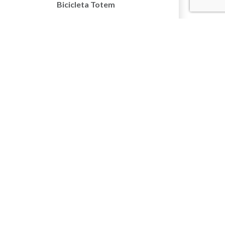
Bicicleta Totem
17/06/2024
54-Veiculos Eletricos
Conscientizacao Cartaz
MAIS GREEN PARK