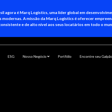
sil agora é Marq Logistics, uma líder global em desenvolvim
as modernas. A missão da Marq Logistics é oferecer empree
consistente e de alto nível aos seus locatários em todo o mu
ESG
Nosso Negócio
Portfólio
Encontre seu Galpã