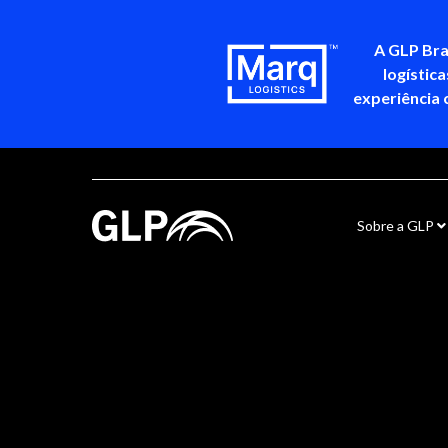
A GLP Bra
logístic
experiência 
Sobre a GLP