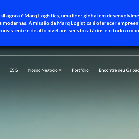
sil agora é Marq Logistics, uma líder global em desenvolvim
as modernas. A missão da Marq Logistics é oferecer empree
consistente e de alto nível aos seus locatários em todo o mu
ESG
Nosso Negócio
Portfólio
Encontre seu Galpã