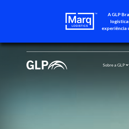
A GLP Bra
logístic
experiência 
Sobre a GLP