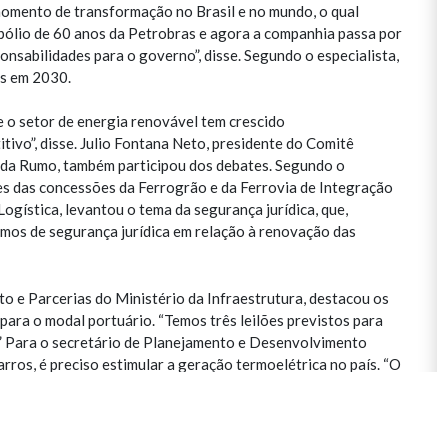
momento de transformação no Brasil e no mundo, o qual
ólio de 60 anos da Petrobras e agora a companhia passa por
nsabilidades para o governo”, disse. Segundo o especialista,
ris em 2030.
o setor de energia renovável tem crescido
tivo”, disse. Julio Fontana Neto, presidente do Comitê
da Rumo, também participou dos debates. Segundo o
ões das concessões da Ferrogrão e da Ferrovia de Integração
Logística, levantou o tema da segurança jurídica, que,
mos de segurança jurídica em relação à renovação das
o e Parcerias do Ministério da Infraestrutura, destacou os
para o modal portuário. “Temos três leilões previstos para
” Para o secretário de Planejamento e Desenvolvimento
rros, é preciso estimular a geração termoelétrica no país. “O
novo mercado de gás, estabelecendo condições e conciliando
13 gigawatts de geração de gás natural para os próximos dez