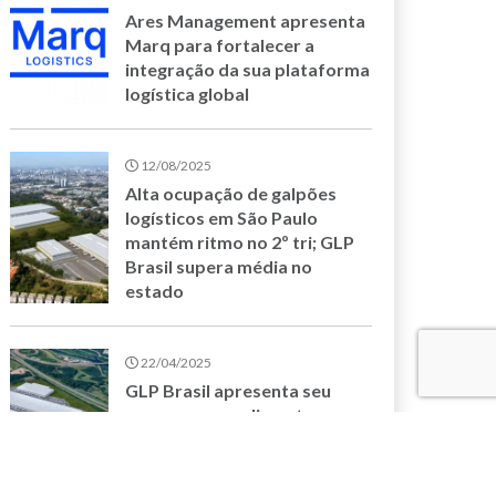
Ares Management apresenta
Marq para fortalecer a
integração da sua plataforma
logística global
12/08/2025
Alta ocupação de galpões
logísticos em São Paulo
mantém ritmo no 2º tri; GLP
Brasil supera média no
estado
22/04/2025
GLP Brasil apresenta seu
novo empreendimento,
Guarulhos III, em realidade
aumentada na Intermodal
South America 2025