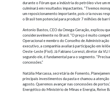
durante o Fórum que a indústria do petróleo vive um 
culminará em resultados impactantes. “Tivemos monop
um reposicionamento importante, pois cria novas respo
o Brasil tem potencial para produzir 7 milhões de bar
Antonio Bastos, CEO da Omega Geração, explicou que 
consideravelmente no Brasil. “O preço é muito competi
Operacional e membro do Conselho de Administração 
executivo, a companhia avaliará participação em leil
Oeste-Leste (Fiol). Já Fabiano Lorenzi, diretor da VLI 
segundo ele, é fundamental para o segmento. “Precisa
concessões.”
Natália Marcassa, secretária de Fomento, Planejament
principais investimentos da pasta e chamou a atenção 
agosto. Queremos avançar nas concessões de portos.
Energético do Ministério de Minas e Energia, Reive Ba
ministro [Bento Albuquerque] lançará a estrutura do 
regulações locais e federal. Nossa expectativa é de 
anos”, afirmou.