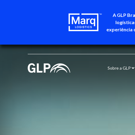
A GLP Bra
logístic
experiência 
Sobre a GLP