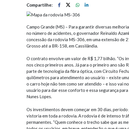
Compartilhe:
Campo Grande (MS) – Para garantir diversas melhoria
no número de acidentes, o governador Reinaldo Azam
concessão da rodovia MS-306, em uma extensão de 21
Grosso até a BR-158, em Cassilândia.
O contrato envolve um valor de R$ 1,77 bilhão. “Os 
nos cinco primeiros anos. Já para o primeiro ano são 
parte de tecnologia da fibra óptica, com Circuito Fec
quilômetros para atendimento ao usuário – existe uma
o carro hoje não tem como ser atendido – e isso vai no
usuário para dar esse conforto e essa segurança para 
Nunes Lopes.
Os investimentos devem começar em 30 dias, período p
vistoria em toda a rodovia. A rodovia é de intenso tr
permanentes. “Quem conhece o trecho sabe que as mel
todos os usuários, em breve, entenderão o que é uma 