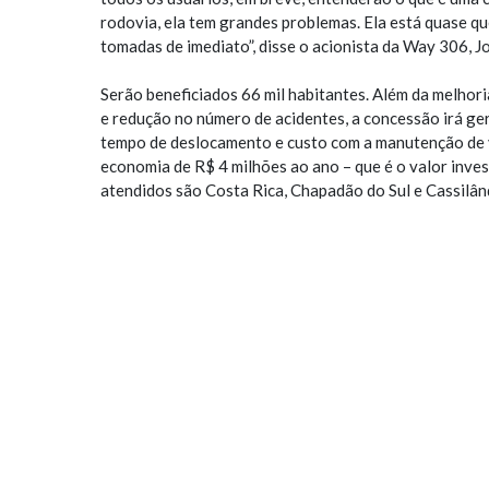
rodovia, ela tem grandes problemas. Ela está quase que
tomadas de imediato”, disse o acionista da Way 306, 
Serão beneficiados 66 mil habitantes. Além da melhor
e redução no número de acidentes, a concessão irá gera
tempo de deslocamento e custo com a manutenção de v
economia de R$ 4 milhões ao ano – que é o valor inve
atendidos são Costa Rica, Chapadão do Sul e Cassilân
Pedágio
Na prática, isso significa pista duplicada, acostamen
tráfego, combate à incêndio e retirada de animais da p
apenas após um ano. A estimativa é de 3 mil veículos 
três praças de cobrança, com tarifa básica de R$ 8,72.
Veículo
A concessionária também fez a doação de um veículo 