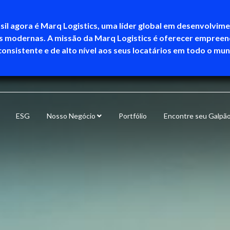
sil agora é Marq Logistics, uma líder global em desenvolvim
as modernas. A missão da Marq Logistics é oferecer empree
consistente e de alto nível aos seus locatários em todo o mu
ESG
Nosso Negócio
Portfólio
Encontre seu Galpã