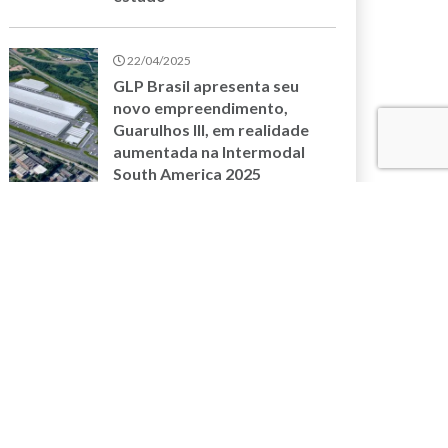
22/04/2025
GLP Brasil apresenta seu
novo empreendimento,
Guarulhos III, em realidade
aumentada na Intermodal
South America 2025
17/04/2025
ESG redefine operações no
setor imobiliário logístico,
afirma executivo da GLP
Brasil
MAIS NOVIDADES