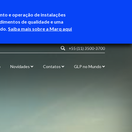
ento e operação de instalações
ndimentos de qualidade e uma
ndo.
Saiba mais sobre a Marq aqui
+55 (11) 3500-3700
o
Novidades
Contatos
GLP no Mundo