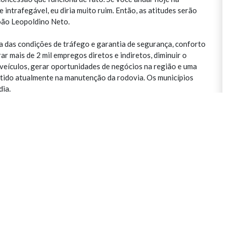
 intrafegável, eu diria muito ruim. Então, as atitudes serão
João Leopoldino Neto.
ia das condições de tráfego e garantia de segurança, conforto
r mais de 2 mil empregos diretos e indiretos, diminuir o
eículos, gerar oportunidades de negócios na região e uma
stido atualmente na manutenção da rodovia. Os municípios
dia.
to, serviços como socorros médico e mecânico, inspeção de
ista, entre outros. Já a cobrança de pedágio irá acontecer
circulando pela rodovia por dia. Ao todo, a MS-206 receberá
Amarok à Agência Estadual de Regulação de Serviços Públicos