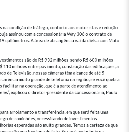
s na condição de tráfego, conforto aos motoristas e redução
buja assinou com a concessionária Way 306 o contrato de
9 quilômetros. A área de abrangência vai da divisa com Mato
investimentos são de R$ 932 milhões, sendo R$ 600 milhões
R$ 110 milhões entre pavimento, construção das edificações, a
hado de Televisão, nossas câmeras têm alcance de até 5
 carência muito grande de telefonia na região, se você quebra
s facilitar na operação, que é a parte de atendimento ao
eles”, explicou o diretor-presidente da concessionária, Paulo
ara arrolamento e transferência, em que será feita uma
áfego de caminhões, necessitando de investimentos
horias esperadas são muito grandes. Temos a certeza de que
concessão que funciona de fato. Se você andar hoje na