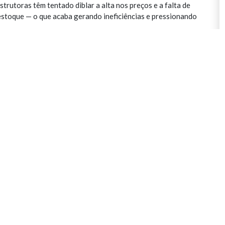
rutoras têm tentado diblar a alta nos preços e a falta de
stoque — o que acaba gerando ineficiências e pressionando
ndustriais e comerciais, o conceito just in time tem sido
0 dias, principalmente para materiais de combate a incêndio,
fibra de aço para piso de concreto, portas metálicas e
e a previsão é que o mercado só seja normalizado em
e da Ribeiro Caram.
o parou na pandemia, a inflação de materiais e equipamentos
o a setembro. Nos primeiros cinco meses do ano, a alta havia
uipamentos, da Fundação Getúlio Vargas.
stica em andamento e uma de outlet, num total de 654 mil
em a primeira fase de um dos maiores centros logísticos em
, na região de Guarulhos, em São Paulo. São dois galpões, que
 da maior obra da Ribeiro Caram tanto em valor financeiro