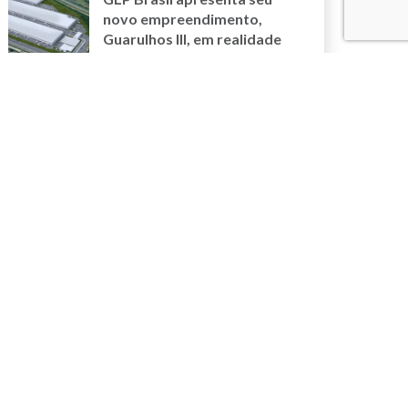
novo empreendimento,
Guarulhos III, em realidade
aumentada na Intermodal
South America 2025
17/04/2025
ESG redefine operações no
setor imobiliário logístico,
afirma executivo da GLP
Brasil
MAIS NOVIDADES