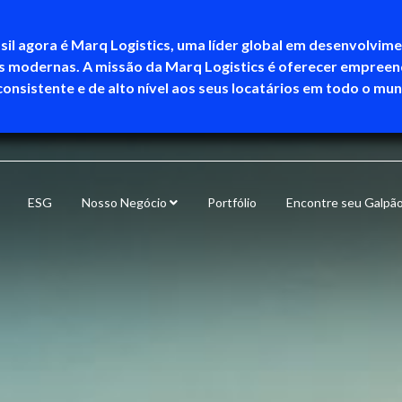
sil agora é Marq Logistics, uma líder global em desenvolvim
as modernas. A missão da Marq Logistics é oferecer empree
consistente e de alto nível aos seus locatários em todo o mu
ESG
Nosso Negócio
Portfólio
Encontre seu Galpã