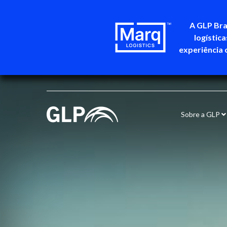
A GLP Bra
logístic
experiência 
Sobre a GLP