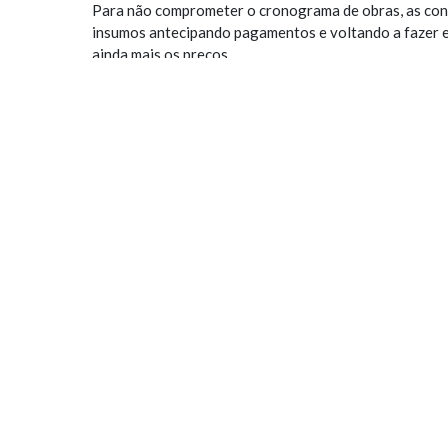
Para não comprometer o cronograma de obras, as const
insumos antecipando pagamentos e voltando a fazer e
ainda mais os preços.
Na construtora Ribeiro Caram, especializada em obras i
substituído por uma antecedência de compras de 60 a 9
instalações elétricas e hidráulicas, vergalhão de aço, 
estrutura metálica de cobertura.
— Estamos vivendo um desabastecimento de materiais 
fevereiro de 2021 —, afirma Cezário Caram, president
Diante do aquecimento da demanda em um setor que nã
da construção civil chegou a 6,99% no período de junh
sido de 2,75%, segundo o índice INCC-materiais e eq
A Ribeiro Caram tem um portfólio de 10 obras de logí
metros quadrados. A construtora entrega no ano que v
construção hoje no país, para o fundo imobiliário GLP
serão ocupados por grandes redes de varejo. Trata-se