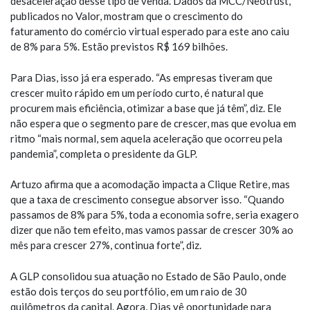
desaceleração desse tipo de venda. Dados da MCC/Neotrust,
publicados no Valor, mostram que o crescimento do
faturamento do comércio virtual esperado para este ano caiu
de 8% para 5%. Estão previstos R$ 169 bilhões.
Para Dias, isso já era esperado. “As empresas tiveram que
crescer muito rápido em um período curto, é natural que
procurem mais eficiência, otimizar a base que já têm”, diz. Ele
não espera que o segmento pare de crescer, mas que evolua em
ritmo “mais normal, sem aquela aceleração que ocorreu pela
pandemia”, completa o presidente da GLP.
Artuzo afirma que a acomodação impacta a Clique Retire, mas
que a taxa de crescimento consegue absorver isso. “Quando
passamos de 8% para 5%, toda a economia sofre, seria exagero
dizer que não tem efeito, mas vamos passar de crescer 30% ao
mês para crescer 27%, continua forte”, diz.
A GLP consolidou sua atuação no Estado de São Paulo, onde
estão dois terços do seu portfólio, em um raio de 30
quilômetros da capital. Agora, Dias vê oportunidade para