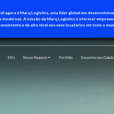
sil agora é Marq Logistics, uma líder global em desenvolvim
as modernas. A missão da Marq Logistics é oferecer empree
consistente e de alto nível aos seus locatários em todo o mu
ESG
Nosso Negócio
Portfólio
Encontre seu Galpã