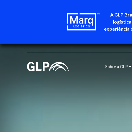
A GLP Bra
logístic
experiência 
Sobre a GLP