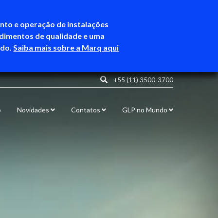
ento e operação de instalações
ndimentos de qualidade e uma
ndo.
Saiba mais sobre a Marq aqui
+55 (11) 3500-3700
o
Novidades
Contatos
GLP no Mundo