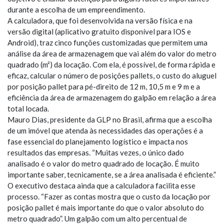
durante a escolha de um empreendimento.
A calculadora, que foi desenvolvida na versão física e na
versão digital (aplicativo gratuito disponível para IOS e
Android), traz cinco funções customizadas que permitem uma
análise da área de armazenagem que vai além do valor do metro
quadrado (m²) da locação. Com ela, é possível, de forma rápida e
eficaz, calcular o número de posições pallets, o custo do aluguel
por posição pallet para pé-direito de 12 m, 10,5 m e 9 m e a
eficiência da área de armazenagem do galpão em relação a área
total locada.
Mauro Dias, presidente da GLP no Brasil, afirma que a escolha
de um imóvel que atenda às necessidades das operações é a
fase essencial do planejamento logístico e impacta nos
resultados das empresas. “Muitas vezes, o único dado
analisado é o valor do metro quadrado de locação. É muito
importante saber, tecnicamente, se a área analisada é eficiente.”
O executivo destaca ainda que a calculadora facilita esse
processo. “Fazer as contas mostra que o custo da locação por
posição pallet é mais importante do que o valor absoluto do
metro quadrado”. Um galpão com um alto percentual de