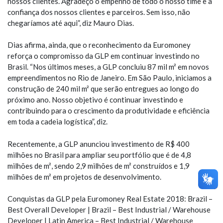
nossos clientes. Agradeço o empenho de todo o nosso time e a
confiança dos nossos clientes e parceiros. Sem isso, não
chegaríamos até aqui”, diz Mauro Dias.
Dias afirma, ainda, que o reconhecimento da Euromoney
reforça o compromisso da GLP em continuar investindo no
Brasil. “Nos últimos meses, a GLP concluiu 87 mil m² em novos
empreendimentos no Rio de Janeiro. Em São Paulo, iniciamos a
construção de 240 mil m² que serão entregues ao longo do
próximo ano. Nosso objetivo é continuar investindo e
contribuindo para o crescimento da produtividade e eficiência
em toda a cadeia logística”, diz.
Recentemente, a GLP anunciou investimento de R$ 400
milhões no Brasil para ampliar seu portfólio que é de 4,8
milhões de m², sendo 2,9 milhões de m² construídos e 1,9
milhões de m² em projetos de desenvolvimento.
Conquistas da GLP pela Euromoney Real Estate 2018: Brazil –
Best Overall Developer | Brazil – Best Industrial / Warehouse
Developer | Latin America – Best Industrial / Warehouse