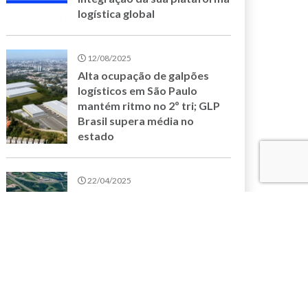
logística global
12/08/2025
Alta ocupação de galpões
logísticos em São Paulo
mantém ritmo no 2º tri; GLP
Brasil supera média no
estado
22/04/2025
GLP Brasil apresenta seu
novo empreendimento,
Guarulhos III, em realidade
aumentada na Intermodal
South America 2025
17/04/2025