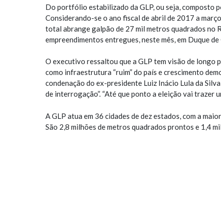
Do portfólio estabilizado da GLP, ou seja, composto 
Considerando-se o ano fiscal de abril de 2017 a març
total abrange galpão de 27 mil metros quadrados no Ri
empreendimentos entregues, neste mês, em Duque de C
O executivo ressaltou que a GLP tem visão de longo 
como infraestrutura “ruim” do país e crescimento dem
condenação do ex-presidente Luiz Inácio Lula da Silva
de interrogação”. “Até que ponto a eleição vai trazer 
A GLP atua em 36 cidades de dez estados, com a maior
São 2,8 milhões de metros quadrados prontos e 1,4 m
Segundo a consultoria Newmark Grubb, o preço médio 
mercado de São Paulo, foi de R$ 19,4 no quarto trimes
caiu de 28,4% para 26,6%. No ano, a absorção bruta s
áreas devolvidas) chegou a 385 mil metros quadrados,
considerar o “cenário de recuperação lenta da economi
No Rio de Janeiro, o preço médio mensal por metro qu