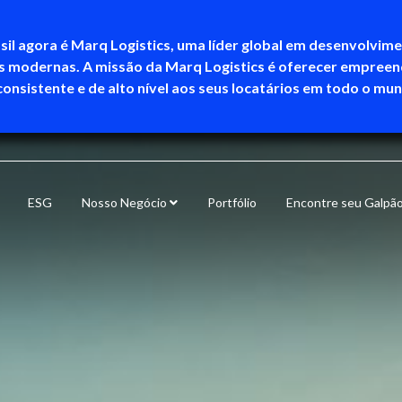
sil agora é Marq Logistics, uma líder global em desenvolvim
as modernas. A missão da Marq Logistics é oferecer empree
consistente e de alto nível aos seus locatários em todo o mu
ESG
Nosso Negócio
Portfólio
Encontre seu Galpã