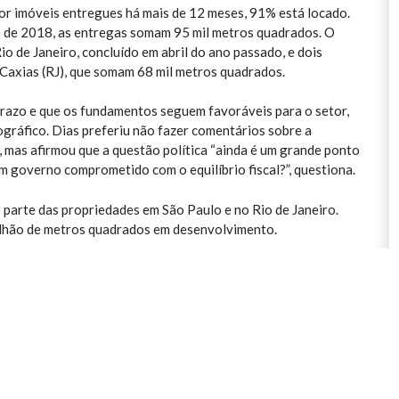
por imóveis entregues há mais de 12 meses, 91% está locado.
o de 2018, as entregas somam 95 mil metros quadrados. O
o de Janeiro, concluído em abril do ano passado, e dois
axias (RJ), que somam 68 mil metros quadrados.
prazo e que os fundamentos seguem favoráveis para o setor,
ográfico. Dias preferiu não fazer comentários sobre a
, mas afirmou que a questão política “ainda é um grande ponto
um governo comprometido com o equilíbrio fiscal?”, questiona.
 parte das propriedades em São Paulo e no Rio de Janeiro.
ilhão de metros quadrados em desenvolvimento.
pedido por aluguel por metro quadrado de galpões, no
tre, ante R$ 19,23 no terceiro trimestre. A taxa de vacância
omou 850 mil metros quadrados, e a líquida (que desconta as
 indicadores considerados “bons” pela consultoria ao se
a”.
adrado ficou em R$ 20,5, no quarto trimestre, abaixo dos R$