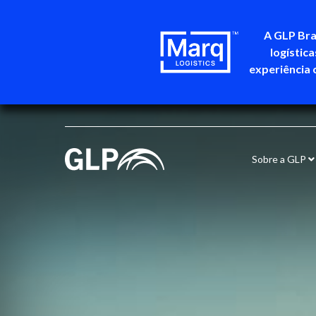
A GLP Bra
logístic
experiência 
Sobre a GLP