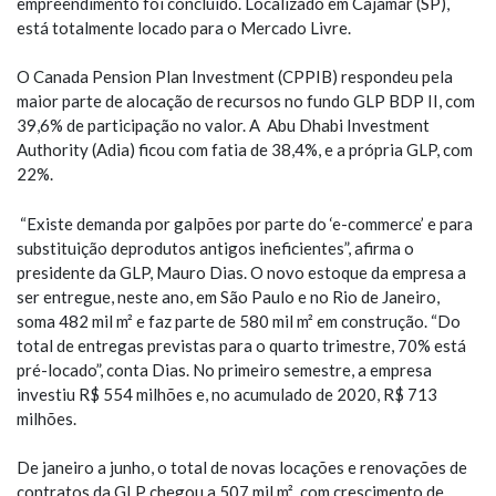
empreendimento foi concluído. Localizado em Cajamar (SP),
está totalmente locado para o Mercado Livre.
O Canada Pension Plan Investment (CPPIB) respondeu pela
maior parte de alocação de recursos no fundo GLP BDP II, com
39,6% de participação no valor. A Abu Dhabi Investment
Authority (Adia) ficou com fatia de 38,4%, e a própria GLP, com
22%.
“Existe demanda por galpões por parte do ‘e-commerce’ e para
substituição deprodutos antigos ineficientes”, afirma o
presidente da GLP, Mauro Dias. O novo estoque da empresa a
ser entregue, neste ano, em São Paulo e no Rio de Janeiro,
soma 482 mil m² e faz parte de 580 mil m² em construção. “Do
total de entregas previstas para o quarto trimestre, 70% está
pré-locado”, conta Dias. No primeiro semestre, a empresa
investiu R$ 554 milhões e, no acumulado de 2020, R$ 713
milhões.
De janeiro a junho, o total de novas locações e renovações de
contratos da GLP chegou a 507 mil m², com crescimento de