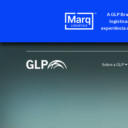
A GLP Bra
logístic
experiência 
Sobre a GLP