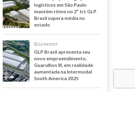
logísticos em São Paulo
mantém ritmo no 2º tri; GLP
Brasil supera média no
estado
22/04/2025
GLP Brasil apresenta seu
novo empreendimento,
Guarulhos III, em realidade
aumentada na Intermodal
South America 2025
17/04/2025
ESG redefine operações no
setor imobiliário logístico,
afirma executivo da GLP
Brasil