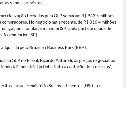
ar as vendas previstas.
omercialização fechadas pela GLP somaram R$ 943,5 milhões,
os compradores. No negócio mais recente, de R$ 316,4 milhões,
 um galpão modular, em Jundiaí (SP), pela parte ocupada de
stico em Jarinu (SP).
i adquirida pelo Brazilian Business Park (BBP).
os da GLP no Brasil, Ricardo Antoneli, os preços negociados
ndo XP Industrial já tinha feito a captação dos recursos”,
itas – atual Hemisfério Sul Investimentos (HSI) -, em
014, a GLP pretendia se desfazer da parcela dos
a estratégia.
19, que tornaram as aplicações de renda fixa menos
via chegado o momento de negociar a venda dos ativos não
s começaram no fim do terceiro trimestre”, conta Antoneli. A