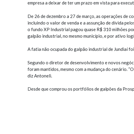
empresa a deixar de ter um prazo em vista para execut
De 26 de dezembro a 27 de março, as operações de c
incluindo o valor de venda e a assunção de dívida pel
o fundo XP Industrial pagou quase R$ 310 milhões por
galpão industrial, no mesmo município, e por ativo logí
A fatia não ocupada do galpão industrial de Jundiaí fo
Segundo o diretor de desenvolvimento e novos negóci
foram mantidos, mesmo com a mudança do cenário. “O fu
diz Antoneli.
Desde que comprou os portfólios de galpões da Prosper
novembro de 2012, e da BR Properties, em março de 2
empreendimentos adquiridos que não fazia parte de su
De acordo com o executivo, as quedas de juros, em 20
interessantes, deixaram claro para a empresa que ha
estratégicos. “As conversas com os fundos imobiliário