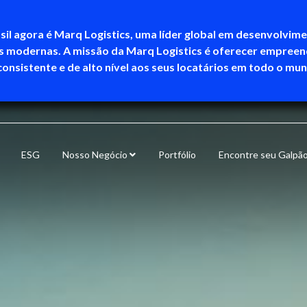
sil agora é Marq Logistics, uma líder global em desenvolvim
as modernas. A missão da Marq Logistics é oferecer empree
consistente e de alto nível aos seus locatários em todo o mu
ESG
Nosso Negócio
Portfólio
Encontre seu Galpã