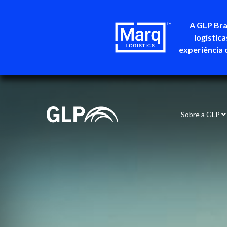
A GLP Bra
logístic
experiência 
Sobre a GLP