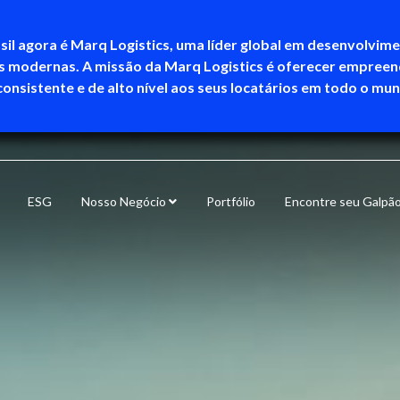
sil agora é Marq Logistics, uma líder global em desenvolvim
as modernas. A missão da Marq Logistics é oferecer empree
consistente e de alto nível aos seus locatários em todo o mu
ESG
Nosso Negócio
Portfólio
Encontre seu Galpã