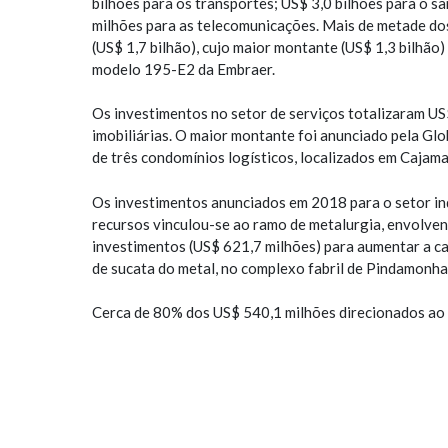
bilhões para os transportes; US$ 3,0 bilhões para o s
milhões para as telecomunicações. Mais de metade do
(US$ 1,7 bilhão), cujo maior montante (US$ 1,3 bilhão)
modelo 195-E2 da Embraer.
Os investimentos no setor de serviços totalizaram US$
imobiliárias. O maior montante foi anunciado pela Glo
de três condomínios logísticos, localizados em Cajam
Os investimentos anunciados em 2018 para o setor ind
recursos vinculou-se ao ramo de metalurgia, envolve
investimentos (US$ 621,7 milhões) para aumentar a ca
de sucata do metal, no complexo fabril de Pindamonh
Cerca de 80% dos US$ 540,1 milhões direcionados ao 
principal empreendimento foi anunciado pela Via Vare
milhões). Trata-se da implantação de novas tecnologias
commerce dessas empresas.
Do montante de investimentos anunciados no ano pass
Metropolitana de São Paulo, 14,1% (US$ 2,1 bilhões) 