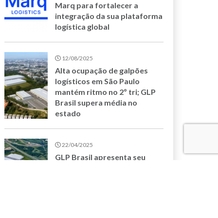
Marq para fortalecer a
integração da sua plataforma
logística global
12/08/2025
Alta ocupação de galpões
logísticos em São Paulo
mantém ritmo no 2º tri; GLP
Brasil supera média no
estado
22/04/2025
GLP Brasil apresenta seu
novo empreendimento,
Guarulhos III, em realidade
aumentada na Intermodal
South America 2025