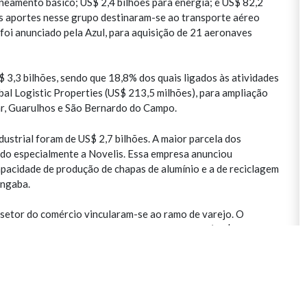
aneamento básico; US$ 2,4 bilhões para energia; e US$ 82,2
s aportes nesse grupo destinaram-se ao transporte aéreo
 foi anunciado pela Azul, para aquisição de 21 aeronaves
 3,3 bilhões, sendo que 18,8% dos quais ligados às atividades
bal Logistic Properties (US$ 213,5 milhões), para ampliação
ar, Guarulhos e São Bernardo do Campo.
ustrial foram de US$ 2,7 bilhões. A maior parcela dos
ndo especialmente a Novelis. Essa empresa anunciou
pacidade de produção de chapas de alumínio e a de reciclagem
angaba.
setor do comércio vincularam-se ao ramo de varejo. O
jo, holding das redes Casas Bahia e Ponto Frio (US$ 124,6
 para otimizar a integração entre as lojas físicas e o e-
ado, 57,0% (US$ 8,7 bilhões) direcionaram-se à Região
à região de Campinas. Outros 18,6% dividiram-se entre as