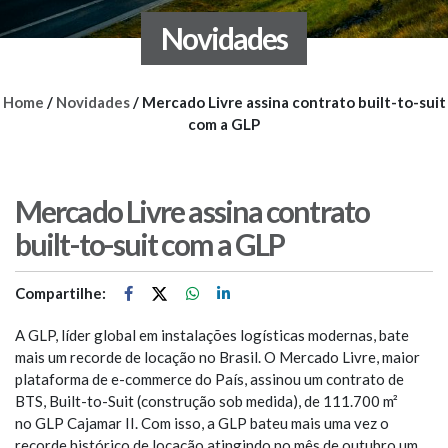
Novidades
Home
/
Novidades
/
Mercado Livre assina contrato built-to-suit
com a GLP
Mercado Livre assina contrato
built-to-suit com a GLP
Compartilhe:
A GLP, líder global em instalações logísticas modernas, bate
mais um recorde de locação no Brasil. O Mercado Livre, maior
plataforma de e-commerce do País, assinou um contrato de
BTS, Built-to-Suit (construção sob medida), de 111.700 m²
no GLP Cajamar II. Com isso, a GLP bateu mais uma vez o
recorde histórico de locação atingindo no mês de outubro um