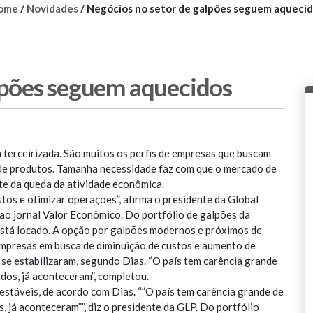
ome
/
Novidades
/
Negócios no setor de galpões seguem aqueci
lpões seguem aquecidos
a terceirizada. São muitos os perfis de empresas que buscam
de produtos. Tamanha necessidade faz com que o mercado de
te da queda da atividade econômica.
os e otimizar operações”, afirma o presidente da Global
 ao jornal Valor Econômico. Do portfólio de galpões da
está locado. A opção por galpões modernos e próximos de
empresas em busca de diminuição de custos e aumento de
 se estabilizaram, segundo Dias. “O país tem carência grande
dos, já aconteceram”, completou.
stáveis, de acordo com Dias. “”O país tem carência grande de
, já aconteceram””, diz o presidente da GLP. Do portfólio