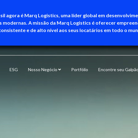
sil agora é Marq Logistics, uma líder global em desenvolvim
as modernas. A missão da Marq Logistics é oferecer empree
consistente e de alto nível aos seus locatários em todo o mu
ESG
Nosso Negócio
Portfólio
Encontre seu Galpã