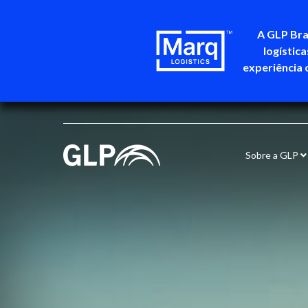
A GLP Bra
logístic
experiência 
Sobre a GLP