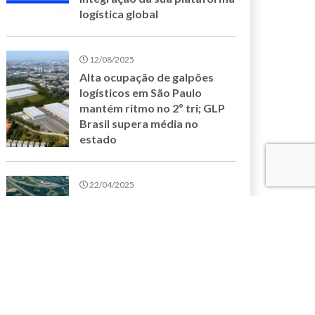
logística global
12/08/2025
Alta ocupação de galpões
logísticos em São Paulo
mantém ritmo no 2º tri; GLP
Brasil supera média no
estado
22/04/2025
GLP Brasil apresenta seu
novo empreendimento,
Guarulhos III, em realidade
aumentada na Intermodal
South America 2025
17/04/2025