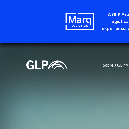
A GLP Bra
logístic
experiência 
Sobre a GLP