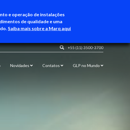
ento e operação de instalações
ndimentos de qualidade e uma
ndo.
Saiba mais sobre a Marq aqui
+55 (11) 3500-3700
o
Novidades
Contatos
GLP no Mundo