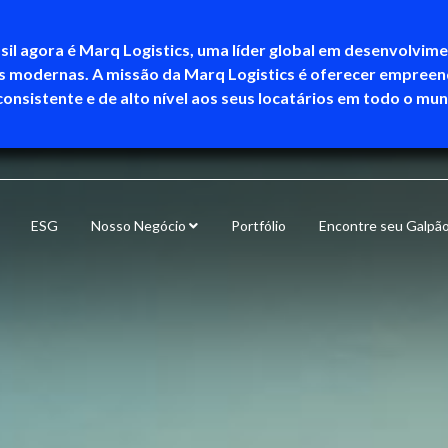
sil agora é Marq Logistics, uma líder global em desenvolvim
as modernas. A missão da Marq Logistics é oferecer empree
consistente e de alto nível aos seus locatários em todo o mu
ESG
Nosso Negócio
Portfólio
Encontre seu Galpã