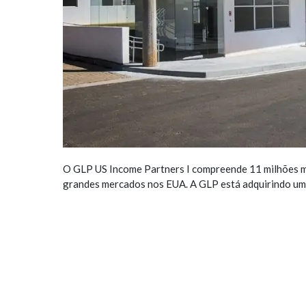
O GLP US Income Partners I compreende 11 milhões m² 
grandes mercados nos EUA. A GLP está adquirindo um 
para o custo de reposição.
A carteira está 90% locada (até 30 de setembro de 20
mercado. Por isso, a GLP está focada em aumentar est
O mercado imobiliário industrial nos Estados Unidos r
dos últimos 15 trimestres consecutivos. A falta de co
0,4% do estoque total por ano. Há uma demanda estáve