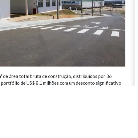
de área total bruta de construção, distribuídos por 36
portfólio de US$ 8,1 milhões com um desconto significativo
14), com locação média de 3,2 anos, estimativa 7% abaixo do
a média em curto prazo.
egistra um crescimento sólido, com absorção líquida positiva
nstrução nos últimos cinco anos levou a limitadas ofertas de
l para infraestrutura logística, impulsionada pelo contínuo