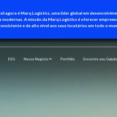
sil agora é Marq Logistics, uma líder global em desenvolvim
as modernas. A missão da Marq Logistics é oferecer empree
consistente e de alto nível aos seus locatários em todo o mu
ESG
Nosso Negócio
Portfólio
Encontre seu Galpã