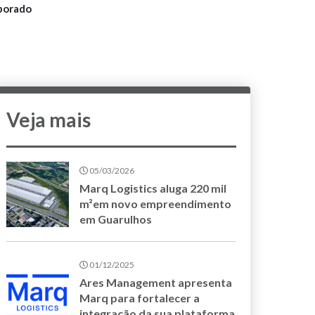
rporado
Veja mais
05/03/2026
Marq Logistics aluga 220 mil
m²em novo empreendimento
em Guarulhos
01/12/2025
Ares Management apresenta
Marq para fortalecer a
integração da sua plataforma