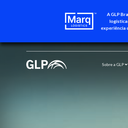
A GLP Bra
logístic
experiência 
Sobre a GLP