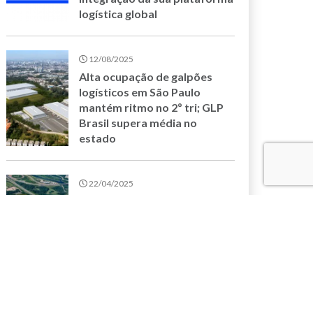
logística global
12/08/2025
Alta ocupação de galpões
logísticos em São Paulo
mantém ritmo no 2º tri; GLP
Brasil supera média no
estado
22/04/2025
GLP Brasil apresenta seu
novo empreendimento,
Guarulhos III, em realidade
aumentada na Intermodal
South America 2025
17/04/2025