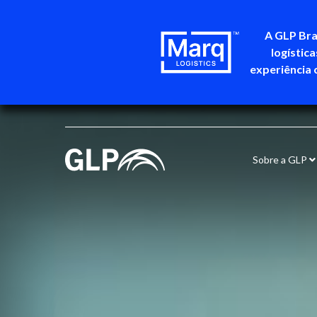
A GLP Bra
logístic
experiência 
Sobre a GLP