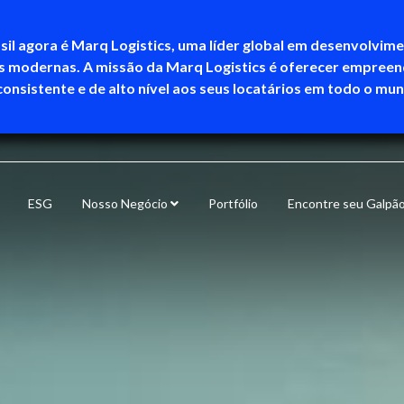
sil agora é Marq Logistics, uma líder global em desenvolvim
as modernas. A missão da Marq Logistics é oferecer empree
consistente e de alto nível aos seus locatários em todo o mu
ESG
Nosso Negócio
Portfólio
Encontre seu Galpã