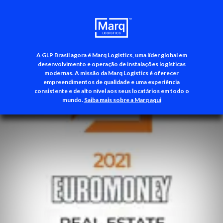
A GLP Brasil agora é Marq Logistics, uma líder global em
+55 (11) 3500-3700
desenvolvimento e operação de instalações logísticas
modernas. A missão da Marq Logistics é oferecer
empreendimentos de qualidade e uma experiência
consistente e de alto nível aos seus locatários em todo o
mundo.
Saiba mais sobre a Marq aqui