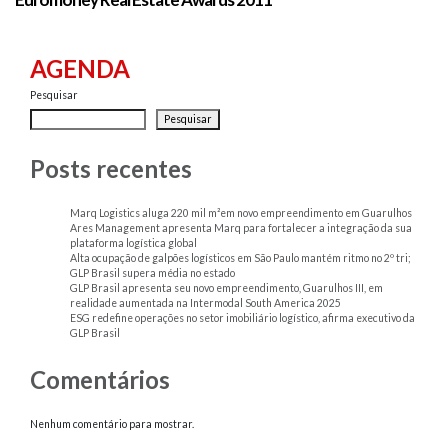
AGENDA
Pesquisar
Pesquisar
Posts recentes
Marq Logistics aluga 220 mil m²em novo empreendimento em Guarulhos
Ares Management apresenta Marq para fortalecer a integração da sua
plataforma logística global
Alta ocupação de galpões logísticos em São Paulo mantém ritmo no 2º tri;
GLP Brasil supera média no estado
GLP Brasil apresenta seu novo empreendimento, Guarulhos III, em
realidade aumentada na Intermodal South America 2025
ESG redefine operações no setor imobiliário logístico, afirma executivo da
GLP Brasil
Comentários
Nenhum comentário para mostrar.