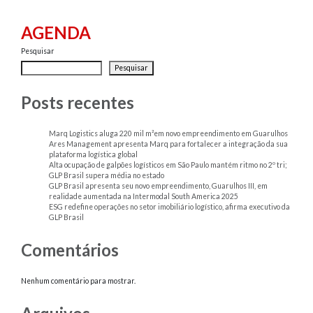
AGENDA
Pesquisar
Pesquisar
Posts recentes
Marq Logistics aluga 220 mil m²em novo empreendimento em Guarulhos
Ares Management apresenta Marq para fortalecer a integração da sua
plataforma logística global
Alta ocupação de galpões logísticos em São Paulo mantém ritmo no 2º tri;
GLP Brasil supera média no estado
GLP Brasil apresenta seu novo empreendimento, Guarulhos III, em
realidade aumentada na Intermodal South America 2025
ESG redefine operações no setor imobiliário logístico, afirma executivo da
GLP Brasil
Comentários
Nenhum comentário para mostrar.