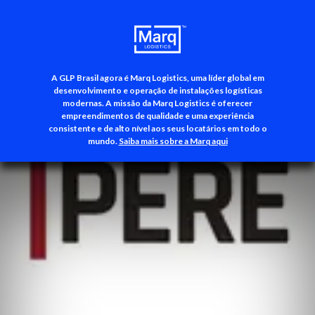
A GLP Brasil agora é Marq Logistics, uma líder global em
+55 (11) 3500-3700
desenvolvimento e operação de instalações logísticas
modernas. A missão da Marq Logistics é oferecer
empreendimentos de qualidade e uma experiência
consistente e de alto nível aos seus locatários em todo o
mundo.
Saiba mais sobre a Marq aqui