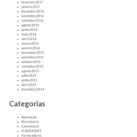
fevereiro 2017
janeiro 2017
dezembro 2016
novembro 2016
setembro 2016
agosto 2016
junho 2016
maio 2016
abril 2016
março 2016
janeiro 2016
dezembro 2015
novembro 2015
outubro 2015
setembro 2015
agosto 2015
julho 2015
junho 2015
abril 2015
dezembro 2014
Categorias
Aprovação
Bicicletário
Convivência
EUROMONEY
Fornecedores