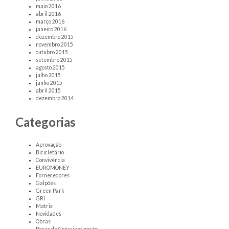
maio 2016
abril 2016
março 2016
janeiro 2016
dezembro 2015
novembro 2015
outubro 2015
setembro 2015
agosto 2015
julho 2015
junho 2015
abril 2015
dezembro 2014
Categorias
Aprovação
Bicicletário
Convivência
EUROMONEY
Fornecedores
Galpões
Green Park
GRI
Matriz
Novidades
Obras