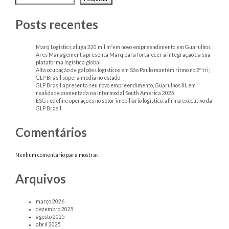
Posts recentes
Marq Logistics aluga 220 mil m²em novo empreendimento em Guarulhos
Ares Management apresenta Marq para fortalecer a integração da sua
plataforma logística global
Alta ocupação de galpões logísticos em São Paulo mantém ritmo no 2º tri;
GLP Brasil supera média no estado
GLP Brasil apresenta seu novo empreendimento, Guarulhos III, em
realidade aumentada na Intermodal South America 2025
ESG redefine operações no setor imobiliário logístico, afirma executivo da
GLP Brasil
Comentários
Nenhum comentário para mostrar.
Arquivos
março 2026
dezembro 2025
agosto 2025
abril 2025