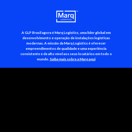
A GLP Brasil agora é Marq Logistics, uma líder global em
+55 (11) 3500-3700
desenvolvimento e operação de instalações logísticas
modernas. A missão da Marq Logistics é oferecer
empreendimentos de qualidade e uma experiência
consistente e de alto nível aos seus locatários em todo o
mundo.
Saiba mais sobre a Marq aqui